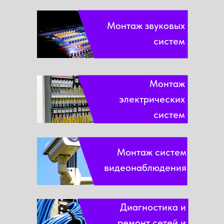
Монтаж звуковых
систем
Монтаж
электрических
систем
Монтаж систем
видеонаблюдения
Диагностика и
ремонт сетей и