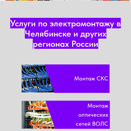
Услуги по электромонтажу в
Челябинске и других
регионах России
Монтаж СКС
Монтаж
оптических
сетей ВОЛС